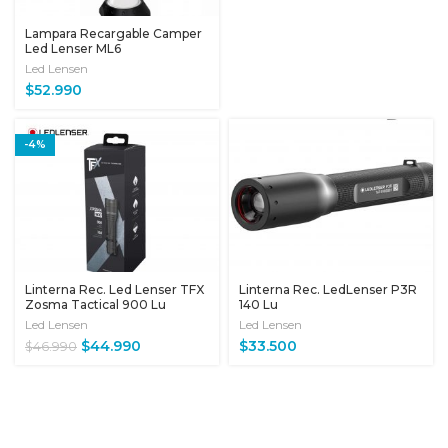
Lampara Recargable Camper
Led Lenser ML6
Led Lensen
$
52.990
-4%
Linterna Rec. Led Lenser TFX
Linterna Rec. LedLenser P3R
Zosma Tactical 900 Lu
140 Lu
Led Lensen
Led Lensen
$
44.990
$
33.500
$
46.990