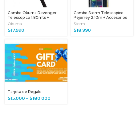
Combo Okuma Revenger
Combo Storm Telescopico
Telescopico 1.80mts +
Pejerrey 2.10m + Accesorios
Accesorios
Okuma
Storm
$
17.990
$
18.990
Tarjeta de Regalo
$
15.000
–
$
180.000