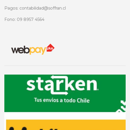
Pagos: contabilidad@soffran.cl
Fono: 09 8957 4564