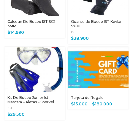
Calcetin De Buceo IST SK2
Guante de Buceo IST Kevlar
3MM
S780
$
14.990
IST
$
38.900
Kit De Buceo Junior Ist
Tarjeta de Regalo
Mascara – Aletas – Snorkel
$
15.000
–
$
180.000
IST
$
29.500