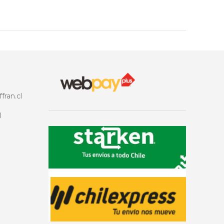
fran.cl
l