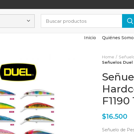
Inicio
Quiénes Somo
Home
Señuel
Señuelos Duel 
Señue
Hardc
F1190 
$
16.500
Señuelo de Pesc