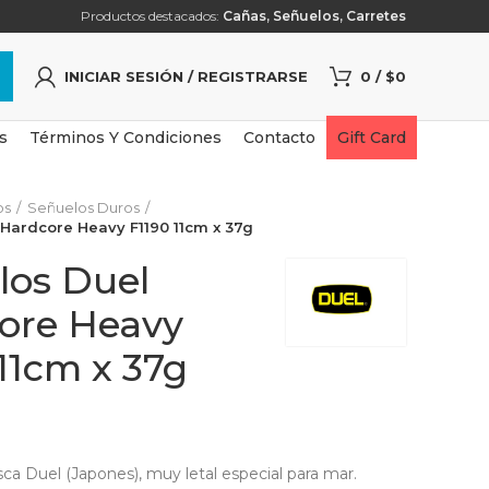
Productos destacados:
Cañas
,
Señuelos
,
Carretes
INICIAR SESIÓN / REGISTRARSE
0
/
$
0
s
Términos Y Condiciones
Contacto
Gift Card
os
Señuelos Duros
Hardcore Heavy F1190 11cm x 37g
los Duel
ore Heavy
11cm x 37g
a Duel (Japones), muy letal especial para mar.