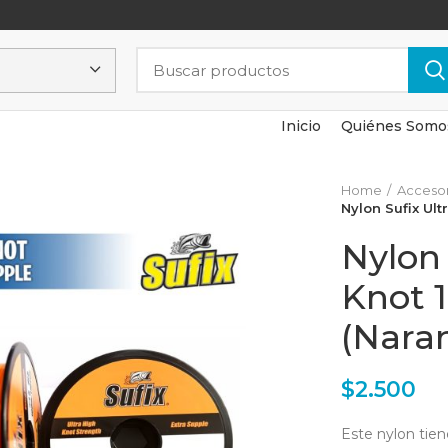
Inicio
Quiénes Somo
Home
Accesor
Nylon Sufix Ult
Nylon 
Knot 
(Naran
$
2.500
Este nylon tien