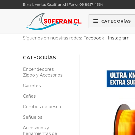
Email: ventas@soffran.cl | Fono: 09 8957 4564
CATEGORÍAS
Síguenos en nuestras redes:
Facebook
-
Instagram
CATEGORÍAS
Encendedores
Zippo y Accesorios
Carretes
Cañas
Combos de pesca
Señuelos
Accesorios y
herramientas de