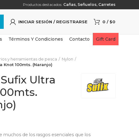
Productos destacados:
Cañas
,
Señuelos
,
Carretes
INICIAR SESIÓN / REGISTRARSE
0
/
$
0
s
Términos Y Condiciones
Contacto
Gift Card
ios y herramientas de pesca
Nylon
ra Knot 100mts. (Naranjo)
Sufix Ultra
100mts.
jo)
e muchos de los rasgos esenciales que los