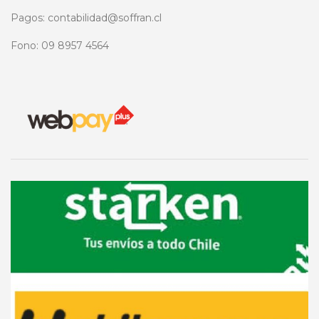
Pagos: contabilidad@soffran.cl
Fono: 09 8957 4564