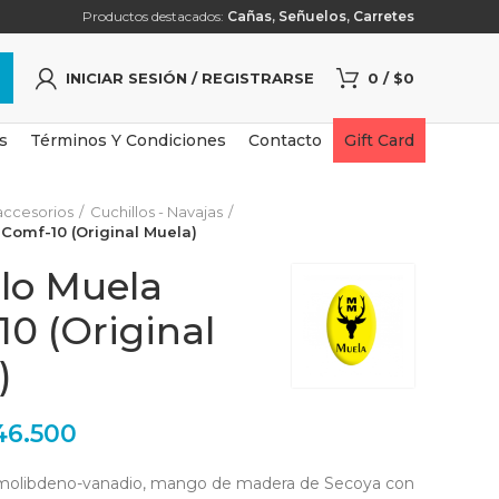
Productos destacados:
Cañas
,
Señuelos
,
Carretes
INICIAR SESIÓN / REGISTRARSE
0
/
$
0
s
Términos Y Condiciones
Contacto
Gift Card
accesorios
Cuchillos - Navajas
 Comf-10 (Original Muela)
llo Muela
0 (Original
)
46.500
 molibdeno-vanadio, mango de madera de Secoya con