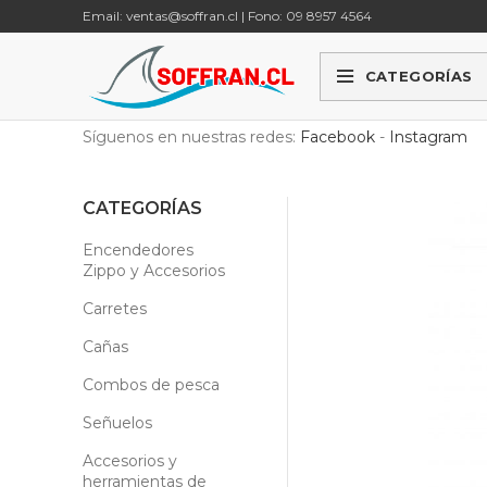
Email: ventas@soffran.cl | Fono: 09 8957 4564
CATEGORÍAS
Síguenos en nuestras redes:
Facebook
-
Instagram
CATEGORÍAS
Encendedores
Zippo y Accesorios
Carretes
Cañas
Combos de pesca
Señuelos
Accesorios y
herramientas de