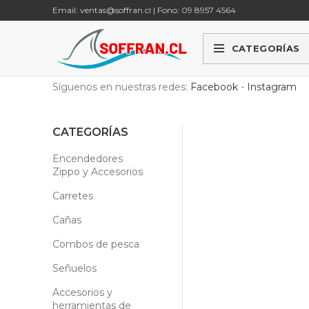
Email: ventas@soffran.cl | Fono: 09 8957 4564
CATEGORÍAS
Síguenos en nuestras redes:
Facebook
-
Instagram
CATEGORÍAS
Encendedores
Zippo y Accesorios
Carretes
Cañas
Combos de pesca
Señuelos
Accesorios y
herramientas de