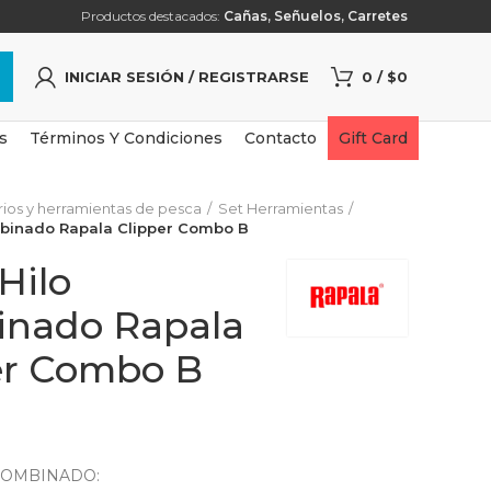
Productos destacados:
Cañas
,
Señuelos
,
Carretes
INICIAR SESIÓN / REGISTRARSE
0
/
$
0
s
Términos Y Condiciones
Contacto
Gift Card
ios y herramientas de pesca
Set Herramientas
mbinado Rapala Clipper Combo B
Hilo
nado Rapala
er Combo B
COMBINADO: