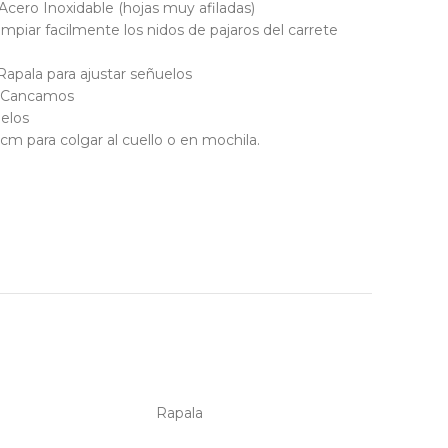
Acero Inoxidable (hojas muy afiladas)
impiar facilmente los nidos de pajaros del carrete
apala para ajustar señuelos
e Cancamos
elos
m para colgar al cuello o en mochila.
Rapala