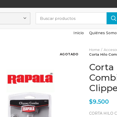
Inicio
Quiénes Somo
Home
Accesor
AGOTADO
Corta Hilo Co
Corta 
Combi
Clipp
$
9.500
CORTA HILO 