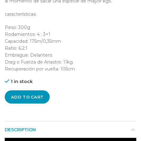
al momento de sacar una especie de mayor kgs.
características:
Peso: 300g
Rodamientos: 4 : 3+1
Capacidad: 175m/0,35mm
Ratio: 6.2:1
Embrague: Delantero.
Drag o Fuerza de Arrastre: 11kg.
Recuperación por vuelta: 105cm
1 in stock
ADD TO CART
DESCRIPTION