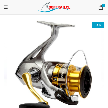
0
-3%