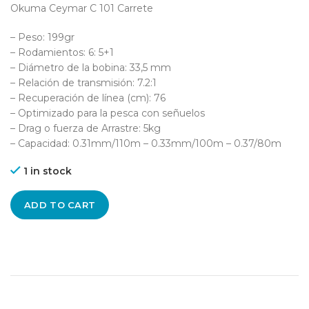
Okuma Ceymar C 101 Carrete
– Peso: 199gr
– Rodamientos: 6: 5+1
– Diámetro de la bobina: 33,5 mm
– Relación de transmisión: 7.2:1
– Recuperación de línea (cm): 76
– Optimizado para la pesca con señuelos
– Drag o fuerza de Arrastre: 5kg
– Capacidad: 0.31mm/110m – 0.33mm/100m – 0.37/80m
1 in stock
ADD TO CART