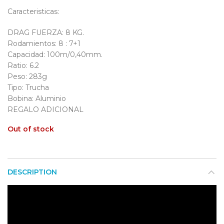
Caracteristicas:
DRAG FUERZA: 8 KG.
Rodamientos: 8 : 7+1
Capacidad: 100m/0,40mm.
Ratio: 6.2
Peso: 283g
Tipo: Trucha
Bobina: Aluminio
REGALO ADICIONAL
Out of stock
DESCRIPTION