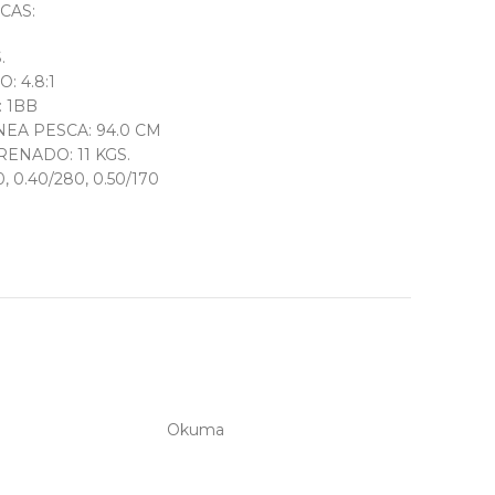
CAS:
.
: 4.8:1
 1BB
EA PESCA: 94.0 CM
ENADO: 11 KGS.
0, 0.40/280, 0.50/170
Okuma