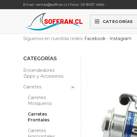
Email: ventas@soffran.cl | Fono: 09 8957 4564
CATEGORÍAS
Síguenos en nuestras redes:
Facebook
-
Instagram
CATEGORÍAS
Encendedores
Zippo y Accesorios
Carretes
Carretes
Mosqueros
Carretes
Frontales
Carretes
Horizontales