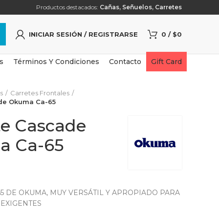
Productos destacados:
Cañas
,
Señuelos
,
Carretes
INICIAR SESIÓN / REGISTRARSE
0
/
$
0
s
Términos Y Condiciones
Contacto
Gift Card
s
Carretes Frontales
de Okuma Ca-65
te Cascade
a Ca-65
65 DE OKUMA, MUY VERSÁTIL Y APROPIADO PARA
EXIGENTES