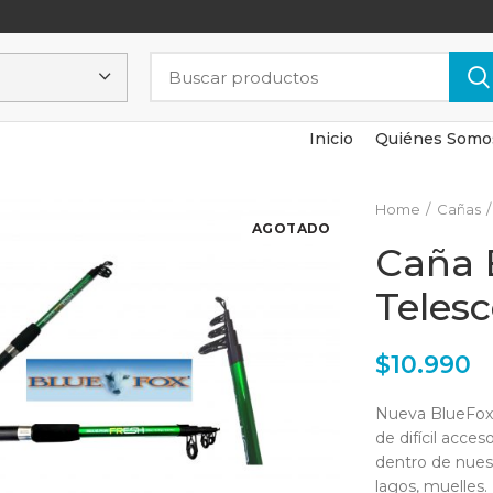
Inicio
Quiénes Somo
Home
Cañas
AGOTADO
Caña 
Telesc
$
10.990
Nueva BlueFox 
de difícil acc
dentro de nuest
lagos, muelles.