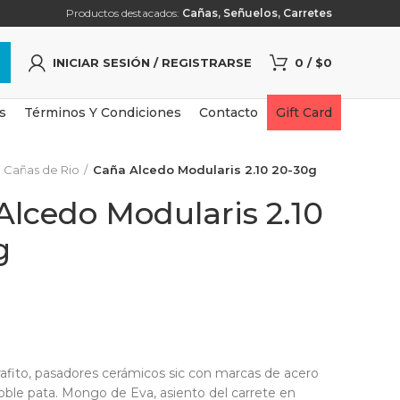
Productos destacados:
Cañas
,
Señuelos
,
Carretes
INICIAR SESIÓN / REGISTRARSE
0
/
$
0
s
Términos Y Condiciones
Contacto
Gift Card
Cañas de Rio
Caña Alcedo Modularis 2.10 20-30g
Alcedo Modularis 2.10
g
afito, pasadores cerámicos sic con marcas de acero
oble pata. Mongo de Eva, asiento del carrete en