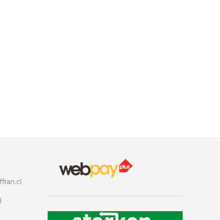
fran.cl
l