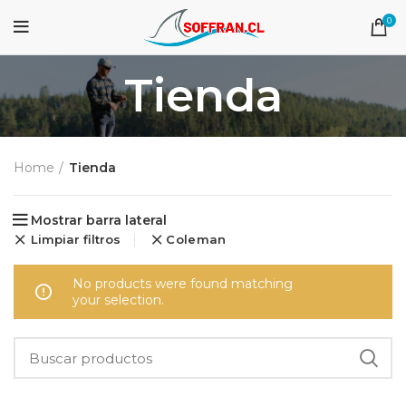
0
Tienda
Home
Tienda
Mostrar barra lateral
Limpiar filtros
Coleman
No products were found matching
your selection.